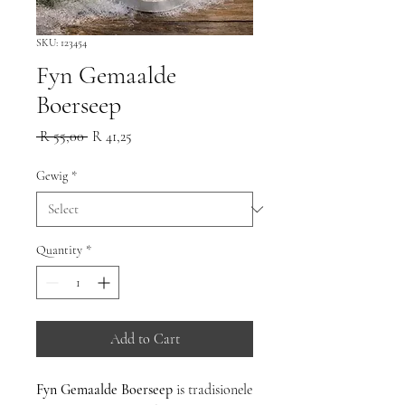
SKU: 123454
Fyn Gemaalde
Boerseep
Regular
Sale
 R 55,00 
R 41,25
Price
Price
Gewig
*
Quantity
*
Add to Cart
Fyn Gemaalde Boerseep
is tradisionele