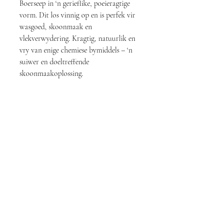
Boerseep in ‘n gerieflike, poeieragtige
vorm. Dit los vinnig op en is perfek vir
wasgoed, skoonmaak en
vlekverwydering. Kragtig, natuurlik en
vry van enige chemiese bymiddels – ‘n
suiwer en doeltreffende
skoonmaakoplossing.
Vinnige
Kontak Ons
Skakels
TUIS
info@old-