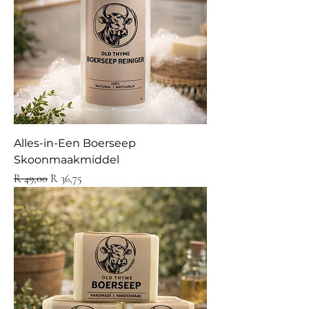
Alles-in-Een Boerseep
Skoonmaakmiddel
Regular Price
Sale Price
R 49,00
R 36,75