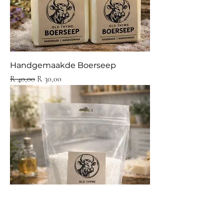
Handgemaakde Boerseep
Regular Price
Sale Price
R 40,00
R 30,00