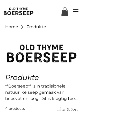
Home
Produkte
Produkte
**Boerseep** is ‘n tradisionele,
natuurlike seep gemaak van
beesvet en loog. Dit is kragtig teen
vlekke, sag op die vel en vry van
4 products
Filter & Sort
kunsmatige bymiddels – ‘n tydlose